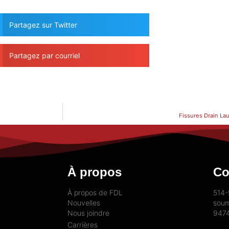
Partagez sur Twitter
Partagez par courriel
Fissures Drain La
À propos
Co
À propos de FDL
514
Nouvelles
soum
Nous joindre
9474
Carrières