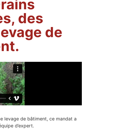
rains
es, des
levage de
nt.
de levage de bâtiment, ce mandat a
équipe d’expert.