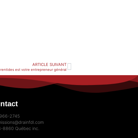
ARTICLE SUIVANT
urentides est votre entrepreneur général
ntact
-966-2745
issions@drainfdl.com
-8860 Québec inc.