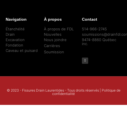
Navigation
À propos
Contact
Étanchéité
À propos de FDL
514-966-2745
Drain
Nouvelles
soumissions@drainfdl.co
Excavation
Nous joindre
9474-8860 Québec
inc.
Fondation
Carrières
Caveau et puisard
Soumission
© 2023 - Fissures Drain Laurentides - Tous droits réservés |
Politique de
confidentialité