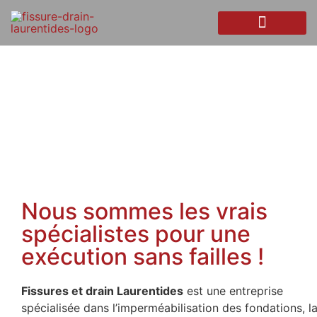
À propos
Drain Français
Excavation Résidentiel
Fondation et dalle de béton
Installation de Caniveau et Puisard
Installation de Fosse Septique
Nos Réalisations
Demande de Soumission
Installation de membrane
Accueil
»
À propos
Nous sommes les vrais
spécialistes pour une
exécution sans failles !
Fissures et drain Laurentides
est une entreprise
spécialisée dans l’imperméabilisation des fondations, l