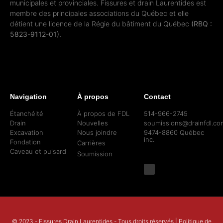
municipales et provinciales. Fissures et drain Laurentides est
membre des principales associations du Québec et elle
détient une licence de la Régie du bâtiment du Québec
(RBQ :
5823-9112-01).
Navigation
À propos
Contact
Étanchéité
À propos de FDL
514-966-2745
Drain
Nouvelles
soumissions@drainfdl.co
Excavation
Nous joindre
9474-8860 Québec
inc.
Fondation
Carrières
Caveau et puisard
Soumission
© 2023 - Fissures Drain Laurentides - Tous droits réservés |
Politique de